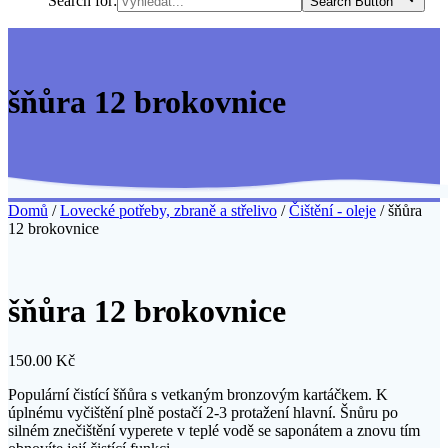
Search for:
Search Button
šňůra 12 brokovnice
Domů
/
Lovecké potřeby, zbraně a střelivo
/
Čištění - oleje
/ šňůra
12 brokovnice
šňůra 12 brokovnice
150.00
Kč
Populární čistící šňůra s vetkaným bronzovým kartáčkem. K
úplnému vyčištění plně postačí 2-3 protažení hlavní. Šnůru po
silném znečištění vyperete v teplé vodě se saponátem a znovu tím