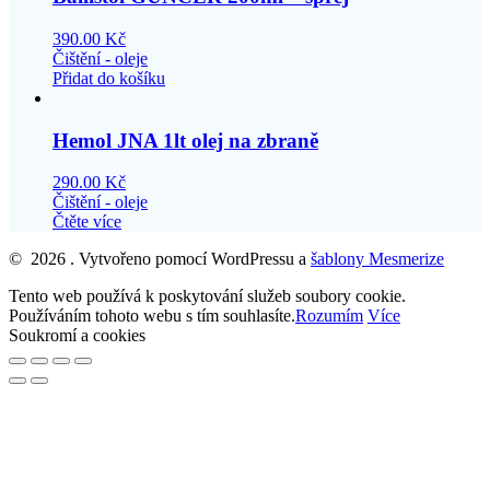
390.00
Kč
Čištění - oleje
Přidat do košíku
Hemol JNA 1lt olej na zbraně
290.00
Kč
Čištění - oleje
Čtěte více
© 2026 . Vytvořeno pomocí WordPressu a
šablony Mesmerize
Tento web používá k poskytování služeb soubory cookie.
Používáním tohoto webu s tím souhlasíte.
Rozumím
Více
Soukromí a cookies