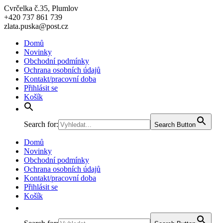
Cvrčelka č.35, Plumlov
+420 737 861 739
zlata.puska@post.cz
Domů
Novinky
Obchodní podmínky
Ochrana osobních údajů
Kontakt/pracovní doba
Přihlásit se
Košík
Search for:
Search Button
Domů
Novinky
Obchodní podmínky
Ochrana osobních údajů
Kontakt/pracovní doba
Přihlásit se
Košík