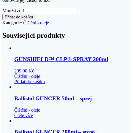
obnovíte její čistící funkci
Množství
Přidat do košíku
Kategorie:
Čištění - oleje
Související produkty
GUNSHIELD™ CLP® SPRAY 200ml
299.00
Kč
Čištění - oleje
Přidat do košíku
Ballistol GUNCER 50ml – sprej
Čištění - oleje
Čtěte více
Ballistol GUNCER 200ml – sprej