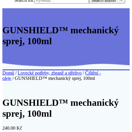
Search for:
Search Button
GUNSHIELD™ mechanický
sprej, 100ml
Domů
/
Lovecké potřeby, zbraně a střelivo
/
Čištění -
oleje
/ GUNSHIELD™ mechanický sprej, 100ml
GUNSHIELD™ mechanický
sprej, 100ml
240.00
Kč