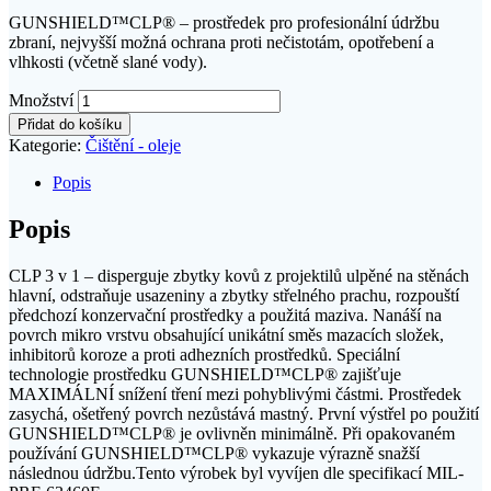
GUNSHIELD™CLP® – prostředek pro profesionální údržbu
zbraní, nejvyšší možná ochrana proti nečistotám, opotřebení a
vlhkosti (včetně slané vody).
Množství
Přidat do košíku
Kategorie:
Čištění - oleje
Popis
Popis
CLP 3 v 1 – disperguje zbytky kovů z projektilů ulpěné na stěnách
hlavní, odstraňuje usazeniny a zbytky střelného prachu, rozpouští
předchozí konzervační prostředky a použitá maziva. Nanáší na
povrch mikro vrstvu obsahující unikátní směs mazacích složek,
inhibitorů koroze a proti adhezních prostředků. Speciální
technologie prostředku GUNSHIELD™CLP® zajišťuje
MAXIMÁLNÍ snížení tření mezi pohyblivými částmi. Prostředek
zasychá, ošetřený povrch nezůstává mastný. První výstřel po použití
GUNSHIELD™CLP® je ovlivněn minimálně. Při opakovaném
používání GUNSHIELD™CLP® vykazuje výrazně snažší
následnou údržbu.Tento výrobek byl vyvíjen dle specifikací MIL-