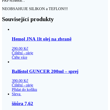
PRF-63460E .
NEOBSAHUJE SILIKON a TEFLON!!!
Související produkty
Hemol JNA 1lt olej na zbraně
290.00
Kč
Čištění - oleje
Čtěte více
Ballistol GUNCER 200ml – sprej
390.00
Kč
Čištění - oleje
Přidat do košíku
Sleva
šňůra 7,62