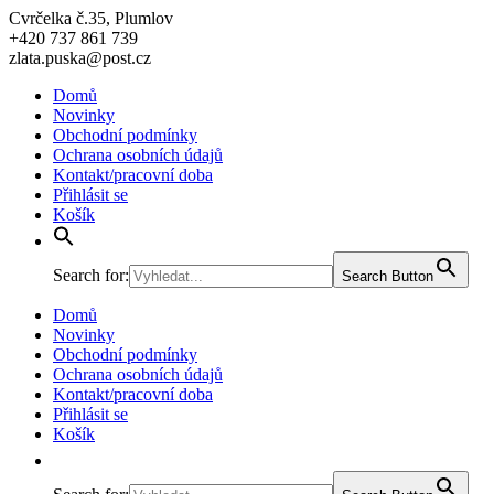
Cvrčelka č.35, Plumlov
+420 737 861 739
zlata.puska@post.cz
Domů
Novinky
Obchodní podmínky
Ochrana osobních údajů
Kontakt/pracovní doba
Přihlásit se
Košík
Search for:
Search Button
Domů
Novinky
Obchodní podmínky
Ochrana osobních údajů
Kontakt/pracovní doba
Přihlásit se
Košík