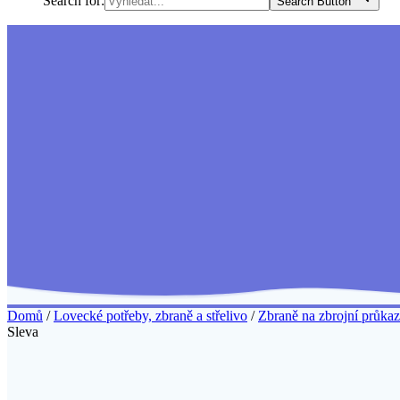
Search for:
Search Button
Domů
/
Lovecké potřeby, zbraně a střelivo
/
Zbraně na zbrojní průkaz
Sleva