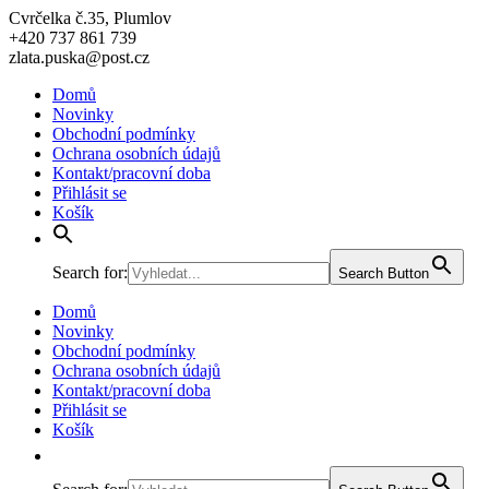
Cvrčelka č.35, Plumlov
+420 737 861 739
zlata.puska@post.cz
Domů
Novinky
Obchodní podmínky
Ochrana osobních údajů
Kontakt/pracovní doba
Přihlásit se
Košík
Search for:
Search Button
Domů
Novinky
Obchodní podmínky
Ochrana osobních údajů
Kontakt/pracovní doba
Přihlásit se
Košík