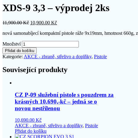
XDS-9 3,3 – výprodej 2ks
11,900.00
Kč
10,900.00
Kč
nová samonabíjecí kompaktní pistole ráže 9x19mm, hmotnost 660g, zá
Množství
Přidat do košíku
Kategorie:
AKCE - zbraně, střelivo a doplňky
,
Pistole
Související produkty
CZ P-09 služební pistole s pouzdrem za
krásných 10.690,-kč – jedná se o
novou nestřílenou
10,690.00
Kč
AKCE - zbraně, střelivo a doplňky
,
Pistole
Přidat do košíku