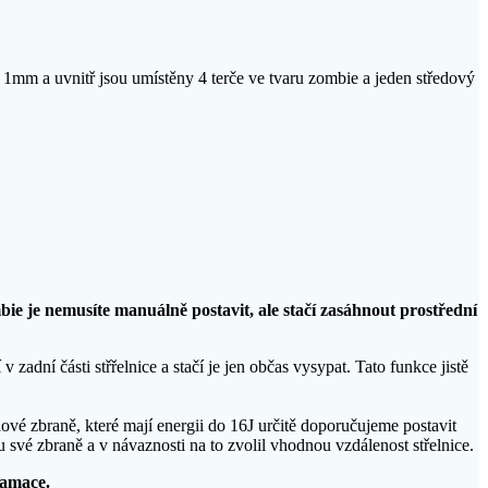
e 1mm a uvnitř jsou umístěny 4 terče ve tvaru zombie a jeden středový
ie je nemusíte manuálně postavit, ale stačí zasáhnout prostřední
v zadní části střřelnice a stačí je jen občas vysypat. Tato funkce jistě
vé zbraně, které mají energii do 16J určitě doporučujeme postavit
ílu své zbraně a v návaznosti na to zvolil vhodnou vzdálenost střelnice.
lamace.