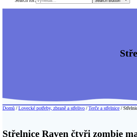
Search for:
Search Button
Stř
Domů
/
Lovecké potřeby, zbraně a střelivo
/
Terče a střelnice
/ Střeln
Střelnice Raven čtyři zombie m