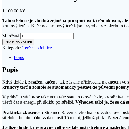
1,100.00
Kč
Tato střelnice je vhodná zejména pro sportovní, tréninkovou, ale 
kruhový terčík. Kačeny a kruhový terčík jsou vyrobeny z plechu o t
Množství
Přidat do košíku
Kategorie:
Terče a střelnice
Popis
Popis
Když dojde k zasažení kačeny, tak zůstane přichycena magnetem ve stř
kruhový terč a zombie se automaticky postaví do původní polohy
V průběhu střelby se také nemusíte starat o olověné zbytky střeliva, jel
ušetří čas a energii při úklidu po střelbě.
Výhodou také je, že se dá st
Praktická zkušenost:
Střelnice Raven je vhodná pro vzduchové pisto
střelnici do minimální vzdálenosti 15 metrů, jelikož při kratší vzdálen
Jestliže dojde k nesprávné volbě vzdálenosti střelnice a následně