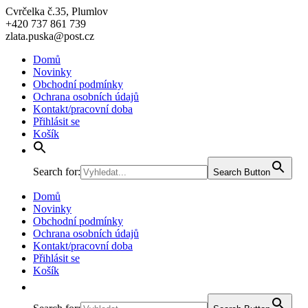
Cvrčelka č.35, Plumlov
+420 737 861 739
zlata.puska@post.cz
Domů
Novinky
Obchodní podmínky
Ochrana osobních údajů
Kontakt/pracovní doba
Přihlásit se
Košík
Search for:
Search Button
Domů
Novinky
Obchodní podmínky
Ochrana osobních údajů
Kontakt/pracovní doba
Přihlásit se
Košík