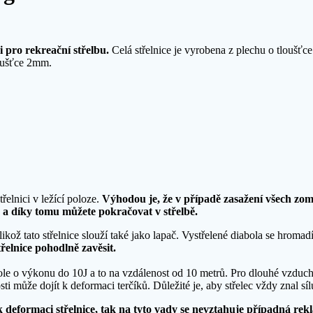
i pro rekreační střelbu.
Celá střelnice je vyrobena z plechu o tloušťc
loušťce 2mm.
elnici v ležící poloze.
Výhodou je, že v případě zasažení všech zomb
 a díky tomu můžete pokračovat v střelbě.
ikož tato střelnice slouží také jako lapač. Vystřelené diabola se hromadí 
řelnice pohodlně zavěsit.
le o výkonu do 10J a to na vzdálenost od 10 metrů. Pro dlouhé vzducho
osti může dojít k deformaci terčíků. Důležité je, aby střelec vždy znal s
 k deformaci střelnice, tak na tyto vady se nevztahuje případná rek