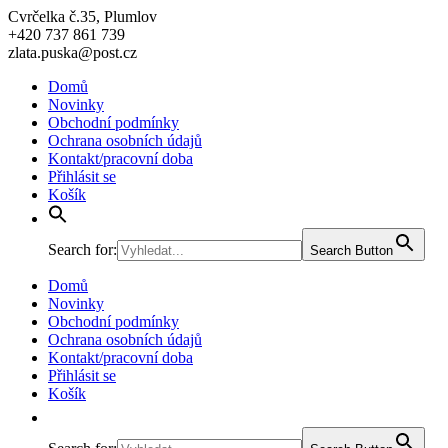
Cvrčelka č.35, Plumlov
+420 737 861 739
zlata.puska@post.cz
Domů
Novinky
Obchodní podmínky
Ochrana osobních údajů
Kontakt/pracovní doba
Přihlásit se
Košík
Search for:
Search Button
Domů
Novinky
Obchodní podmínky
Ochrana osobních údajů
Kontakt/pracovní doba
Přihlásit se
Košík