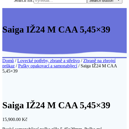
Search for:
Search Button
Saiga IŽ24 M CAA 5,45×39
Domů
/
Lovecké potřeby, zbraně a střelivo
/
Zbraně na zbrojní
průkaz
/
Pušky opakovací a samonabíjecí
/ Saiga IŽ24 M CAA
5,45×39
Saiga IŽ24 M CAA 5,45×39
15,900.00
Kč