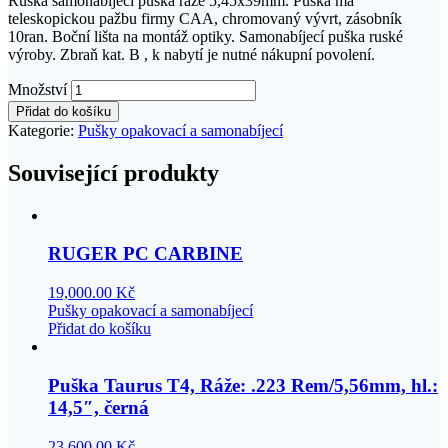
Ruská samonabíjecí puška ráže 5,45x39mm. Puška má
teleskopickou pažbu firmy CAA, chromovaný vývrt, zásobník
10ran. Boční lišta na montáž optiky. Samonabíjecí puška ruské
výroby. Zbraň kat. B , k nabytí je nutné nákupní povolení.
Množství
Přidat do košíku
Kategorie:
Pušky opakovací a samonabíjecí
Související produkty
RUGER PC CARBINE
19,000.00
Kč
Pušky opakovací a samonabíjecí
Přidat do košíku
Puška Taurus T4, Ráže: .223 Rem/5,56mm, hl.:
14,5″, černá
23,600.00
Kč