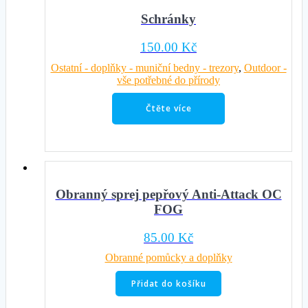
Schránky
150.00
Kč
Ostatní - doplňky - muniční bedny - trezory
,
Outdoor -
vše potřebné do přírody
Čtěte více
Obranný sprej pepřový Anti-Attack OC
FOG
85.00
Kč
Obranné pomůcky a doplňky
Přidat do košíku