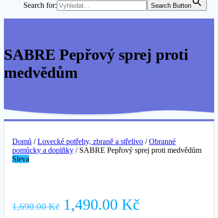
Search for:
Search Button
SABRE Pepřový sprej proti
medvědům
Domů
/
Lovecké potřeby, zbraně a střelivo
/
Obranné
pomůcky a doplňky
/ SABRE Pepřový sprej proti medvědům
Sleva
1,490.00
Kč
1,690.00
Kč