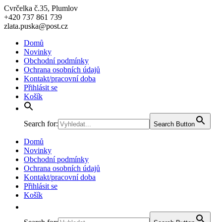
Cvrčelka č.35, Plumlov
+420 737 861 739
zlata.puska@post.cz
Domů
Novinky
Obchodní podmínky
Ochrana osobních údajů
Kontakt/pracovní doba
Přihlásit se
Košík
Search for:
Search Button
Domů
Novinky
Obchodní podmínky
Ochrana osobních údajů
Kontakt/pracovní doba
Přihlásit se
Košík