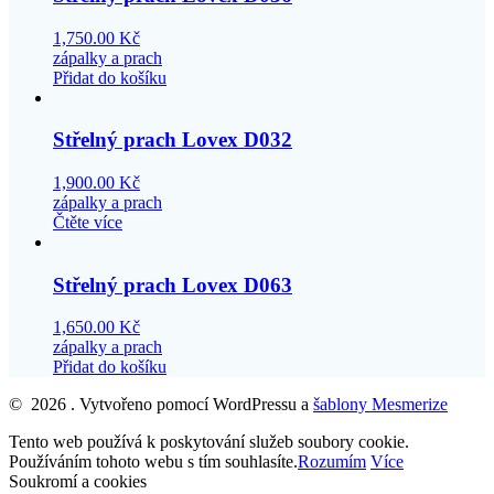
1,750.00
Kč
zápalky a prach
Přidat do košíku
Střelný prach Lovex D032
1,900.00
Kč
zápalky a prach
Čtěte více
Střelný prach Lovex D063
1,650.00
Kč
zápalky a prach
Přidat do košíku
© 2026 . Vytvořeno pomocí WordPressu a
šablony Mesmerize
Tento web používá k poskytování služeb soubory cookie.
Používáním tohoto webu s tím souhlasíte.
Rozumím
Více
Soukromí a cookies