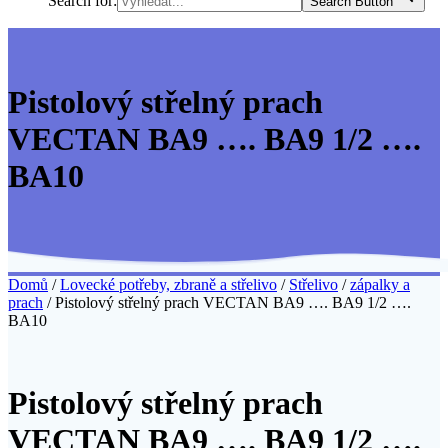
Search for:
Search Button
Pistolový střelný prach
VECTAN BA9 …. BA9 1/2 ….
BA10
Domů
/
Lovecké potřeby, zbraně a střelivo
/
Střelivo
/
zápalky a
prach
/ Pistolový střelný prach VECTAN BA9 …. BA9 1/2 ….
BA10
Pistolový střelný prach
VECTAN BA9 …. BA9 1/2 ….