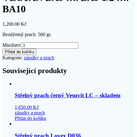
BA10
1,200.00
Kč
Bezdýmný prach. 500 gr.
Množství
Přidat do košíku
Kategorie:
zápalky a prach
Související produkty
Střelný prach černý Vesuvit LC – skladem
1,650.00
Kč
zápalky a prach
Přidat do košíku
Střelný prach Lovex D036