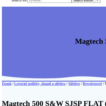
Search for:
Search Button
Magtech 
Domů
/
Lovecké potřeby, zbraně a střelivo
/
Střelivo
/
Revolverové
/ 
Magtech 500 S&W SJSP FLAT (