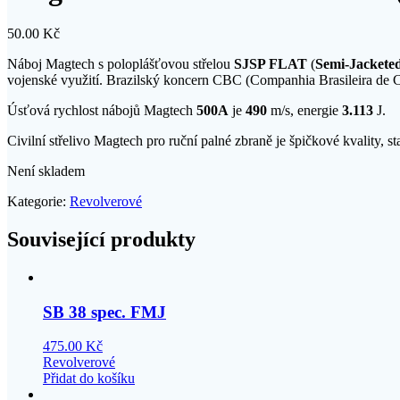
50.00
Kč
Náboj Magtech s poloplášťovou střelou
SJSP FLAT
(
Semi-Jacketed
vojenské využití. Brazilský koncern CBC (Companhia Brasileira de Ca
Úsťová rychlost nábojů Magtech
500A
je
490
m/s, energie
3.113
J.
Civilní střelivo Magtech pro ruční palné zbraně je špičkové kvality, 
Není skladem
Kategorie:
Revolverové
Související produkty
SB 38 spec. FMJ
475.00
Kč
Revolverové
Přidat do košíku