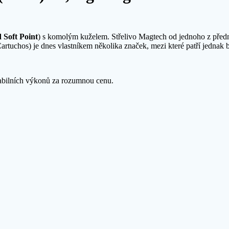
 Soft Point
) s komolým kuželem. Střelivo Magtech od jednoho z předn
rtuchos) je dnes vlastníkem několika značek, mezi které patří jednak 
stabilních výkonů za rozumnou cenu.