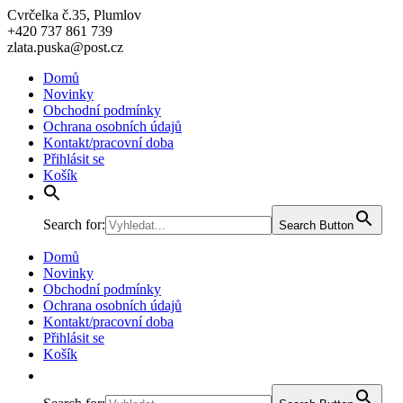
Cvrčelka č.35, Plumlov
+420 737 861 739
zlata.puska@post.cz
Domů
Novinky
Obchodní podmínky
Ochrana osobních údajů
Kontakt/pracovní doba
Přihlásit se
Košík
Search for:
Search Button
Domů
Novinky
Obchodní podmínky
Ochrana osobních údajů
Kontakt/pracovní doba
Přihlásit se
Košík