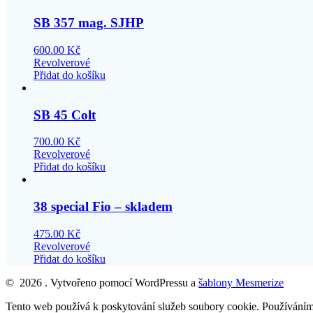
SB 357 mag. SJHP
600.00
Kč
Revolverové
Přidat do košíku
SB 45 Colt
700.00
Kč
Revolverové
Přidat do košíku
38 special Fio – skladem
475.00
Kč
Revolverové
Přidat do košíku
© 2026 . Vytvořeno pomocí WordPressu a
šablony Mesmerize
Tento web používá k poskytování služeb soubory cookie. Používáním 